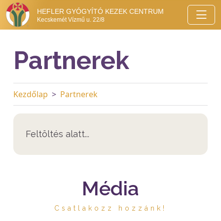
HEFLER GYÓGYÍTÓ KEZEK CENTRUM
Kecskemét Vízmű u. 22/8
Partnerek
Kezdőlap
Partnerek
Feltöltés alatt...
Média
Csatlakozz hozzánk!