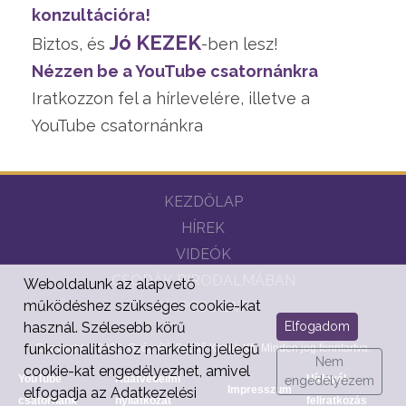
konzultációra!
Jó KEZEK
Biztos, és
-ben lesz!
Nézzen be a YouTube csatornánkra
Iratkozzon fel a hírlevelére, illetve a
YouTube csatornánkra
KEZDŐLAP
HÍREK
VIDEÓK
CSODÁK BIRODALMÁBAN
Weboldalunk az alapvető
működéshez szükséges cookie-kat
KAPCSOLAT
Elfogadom
használ. Szélesebb körű
funkcionalitáshoz marketing jellegű
Copyright © 2022. Gyógyító-Segítő Kezek Kft. Minden jog fenntartva.
Nem
cookie-kat engedélyezhet, amivel
YouTube
Adatvédelmi
Hírlevél
engedélyezem
Impresszum
elfogadja az Adatkezelési
csatornánk
nyilatkozat
feliratkozás