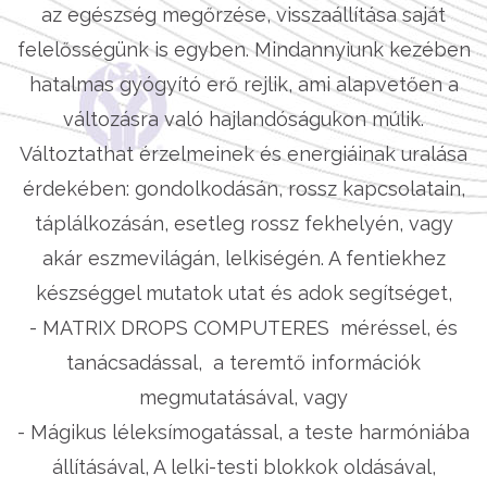
az egészség megőrzése, visszaállítása saját
felelősségünk is egyben. Mindannyiunk kezében
hatalmas gyógyító erő rejlik, ami alapvetően a
változásra való hajlandóságukon múlik.
Változtathat érzelmeinek és energiáinak uralása
érdekében: gondolkodásán, rossz kapcsolatain,
táplálkozásán, esetleg rossz fekhelyén, vagy
akár eszmevilágán, lelkiségén. A fentiekhez
készséggel mutatok utat és adok segítséget,
- MATRIX DROPS COMPUTERES méréssel, és
tanácsadással, a teremtő információk
megmutatásával, vagy
- Mágikus léleksímogatással, a teste harmóniába
állításával, A lelki-testi blokkok oldásával,