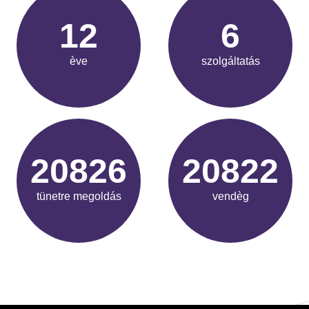
15
7
ève
szolgáltatás
26413
26408
tünetre megoldás
vendèg