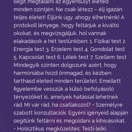
segít megtalálni az egyensúlyt életed
minden szintjén. Ne csak létezz – élj igazán
teljes életet! Éljünk úgy, ahogy élhetnénk! A
protokoll lényege, hogy feltárjuk a kiváltó
okokat, és megvizsgáljuk, hol vannak
elakadások a hét testünkben: 1. Fizikai test 2.
Energia test 3. Érzelem test 4. Gondolat test
5. Kapcsolat test 6. Lélek test 7. Szellem test
Mindegyik szinten dolgozunk azért, hogy
harmóniába hozd önmagad, és kézben
tarthasd életed minden területét. Emellett
figyelembe vesszük a külső befolyásoló
tényezőket is, amelyek hatással lehetnek
rád. Mi vár rád, ha csatlakozol? • Személyre
szabott konzultációk: Egyéni igényeid alapján
segítünk feltárni és megoldani a kihívásokat.
• Holisztikus megközelítés: Testi-lelki