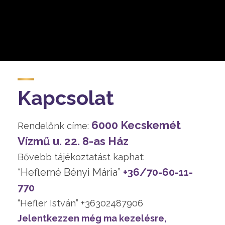
Kapcsolat
6000 Kecskemét
Rendelőnk címe:
Vízmű u. 22. 8-as Ház
Bővebb tájékoztatást kaphat:
“Heflerné Bényi Mária”
+36/70-60-11-
770
“Hefler István” +36302487906
Jelentkezzen még ma kezelésre,