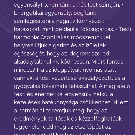
egyensúlyt teremtünk a hét test szintjén. •
Energetikai egyensúly: Segítünk
semlegesíteni a negatív környezeti
hatásokat, mint például a földsugárzás. • Testi
harmónia: Csontrakás módszerünkkel
helyreállítjuk a gerinc és az ízületek
egészségét, hogy az idegrendszered
akadálytalanul működhessen. Miért fontos
mindez? Ha az idegpályák nyomás alatt
vannak, a test vezérlése akadályozott, és a
gyógyulás folyamata lelassulhat. A megfelelő
testi és energetikai egyensúly nélkül a
kezelések hatékonysága csökkenhet. Mi ezt
a harmóniát teremtjük meg, hogy az
eredmények tartósak és kézzelfoghatóak
legyenek. Tedd meg az első lépést az
egészségedért! Ne hagyd, hogy bármi is az