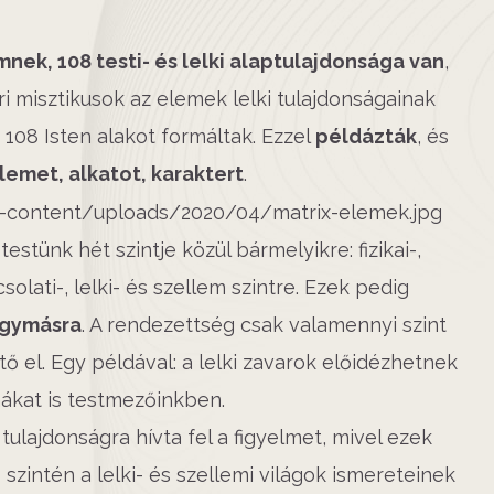
mnek, 108 testi- és lelki alaptulajdonsága van
,
i misztikusok az elemek lelki tulajdonságainak
08 Isten alakot formáltak. Ezzel
példázták
, és
llemet, alkatot, karaktert
.
testünk hét szintje közül bármelyikre: fizikai-,
solati-, lelki- és szellem szintre. Ezek pedig
egymásra
. A rendezettség csak valamennyi szint
 el. Egy példával: a lelki zavarok előidézhetnek
mákat is testmezőinkben.
ulajdonságra hívta fel a figyelmet, mivel ezek
s szintén a lelki- és szellemi világok ismereteinek