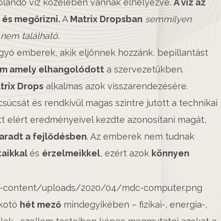
olandó víz közelében vannak elhelyezve.
A víz az
 és megőrizni.
A
Matrix Dropsban
semmilyen
nem található.
gyó emberek, akik eljönnek hozzánk, bepillantást
em amely elhangolódott
a szervezetükben.
trix Drops
alkalmas azok visszarendezésére.
csúcsát és rendkívül magas szintre jutott a technikai
t elért eredményeivel kezdte azonosítani magát,
maradt a fejlődésben
. Az emberek nem tudnak
taikkal
és
érzelmeikkel
, ezért azok
könnyen
lkotó
hét mező
mindegyikében – fizikai-, energia-,