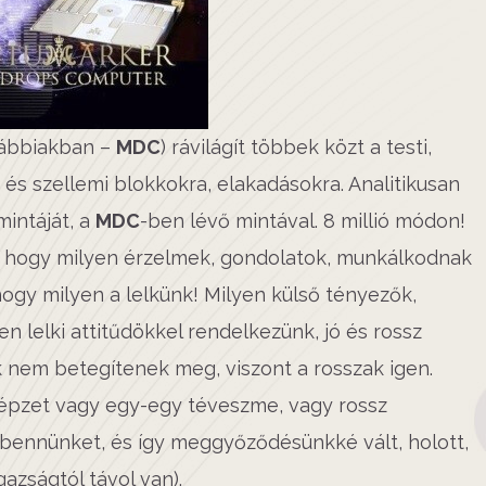
ábbiakban –
MDC
) rávilágít többek közt a testi,
ki és szellemi blokkokra, elakadásokra. Analitikusan
mintáját, a
MDC
-ben lévő mintával. 8 millió módon!
, hogy milyen érzelmek, gondolatok, munkálkodnak
hogy milyen a lelkünk! Milyen külső tényezők,
 lelki attitűdökkel rendelkezünk, jó és rossz
nk nem betegítenek meg, viszont a rosszak igen.
képzet vagy egy-egy téveszme, vagy rossz
ennünket, és így meggyőződésünkké vált, holott,
gazságtól távol van).