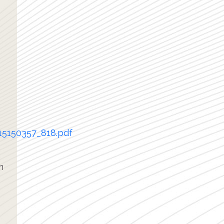
15150357_818.pdf
m