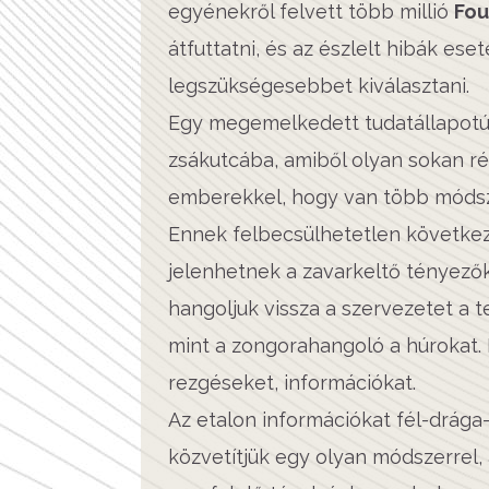
egyénekről felvett több millió
Fou
átfuttatni, és az észlelt hibák ese
legszükségesebbet kiválasztani.
Egy megemelkedett tudatállapot
zsákutcába, amiből olyan sokan ré
emberekkel, hogy van több módszer
Ennek felbecsülhetetlen követk
jelenhetnek a zavarkeltő tényezők
hangoljuk vissza a szervezetet a 
mint a zongorahangoló a húrokat. 
rezgéseket, információkat.
Az etalon információkat fél-drága-
közvetítjük egy olyan módszerrel,