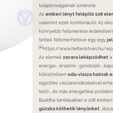
tulajdonságainak ismerete.
Az
emberi lényt felépítő 108 ele
valamint ezek kombinációi. Az ókor
könnyebb felismerése érdekében 1
tettek felismerhetővé egy-egy
je
Az elemek
zavara leképződhet
a 
energia-, érzelmi-, gondolati-, kapc
kölcsönösen
oda-vissza hatnak 
együttes visszarendezésével érhető
testi-, és más energetikai problé
Buddha tanításaiban a 108 emberi t
gúzsba köthetik lényünket
. Jézu