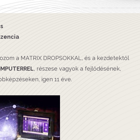
és
szencia
lkozom a MATRIX DROPSOKKAL, és a kezdetektől
OMPUTERREL
, részese vagyok a fejlődésének,
bbképzéseken, igen 11 éve.