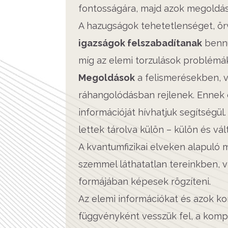
fontosságára, majd azok megoldás
A hazugságok tehetetlenséget, ör
igazságok felszabadítanak
bennü
míg az elemi torzulások problémák
Megoldások
a felismerésekben, v
ráhangolódásban rejlenek. Ennek
információját hívhatjuk segítségü
lettek tárolva külön – külön és v
A kvantumfizikai elveken alapuló 
szemmel láthatatlan tereinkben, v
formájában képesek rögzíteni.
Az elemi információkat és azok k
függvényként vesszük fel, a komp