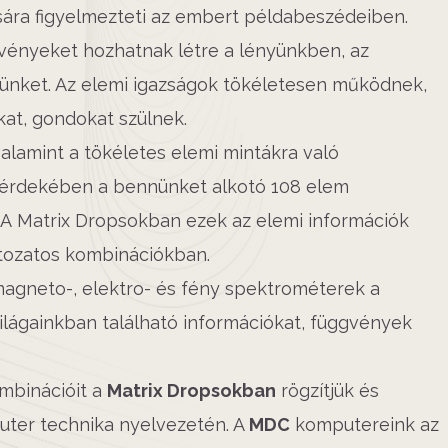
ára figyelmezteti az embert példabeszédeiben.
vényeket hozhatnak létre a lényünkben, az
nket. Az elemi igazságok tökéletesen működnek,
at, gondokat szülnek.
alamint a tökéletes elemi mintákra való
 érdekében a bennünket alkotó 108 elem
l. A Matrix Dropsokban ezek az elemi információk
áltozatos kombinációkban.
magneto-, elektro- és fény spektrométerek a
ilágainkban található információkat, függvények
ombinációit a
Matrix Dropsokban
rögzítjük és
uter technika nyelvezetén. A
MDC
komputereink az