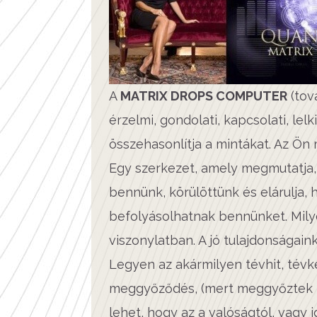
A
MATRIX DROPS COMPUTER
(tov
érzelmi, gondolati, kapcsolati, lel
összehasonlítja a mintákat. Az Ön 
Egy szerkezet, amely megmutatja
bennünk, körülöttünk és elárulja, 
befolyásolhatnak bennünket. Milyen
viszonylatban. A jó tulajdonságai
Legyen az akármilyen tévhit, tév
meggyőződés, (mert meggyőztek b
lehet, hogy az a valóságtól, vagy i