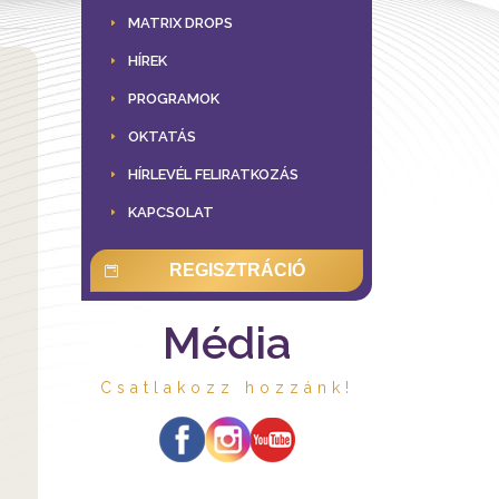
MATRIX DROPS
HÍREK
PROGRAMOK
OKTATÁS
HÍRLEVÉL FELIRATKOZÁS
KAPCSOLAT
REGISZTRÁCIÓ
Média
Csatlakozz hozzánk!