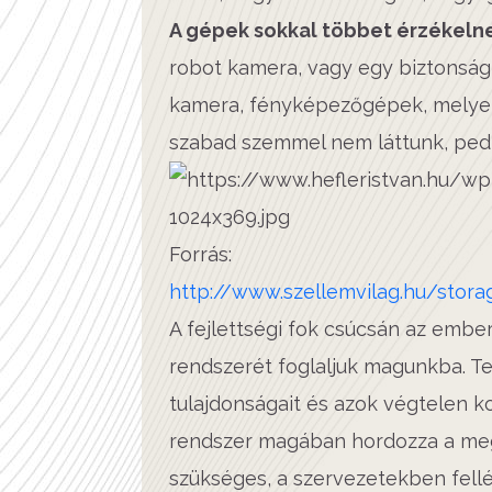
A gépek sokkal többet érzékelne
robot kamera, vagy egy biztonsági 
kamera, fényképezőgépek, melyek
szabad szemmel nem láttunk, pedi
Forrás:
http://www.szellemvilag.hu/sto
A fejlettségi fok csúcsán az embe
rendszerét foglaljuk magunkba. 
tulajdonságait és azok végtelen k
rendszer magában hordozza a me
szükséges, a szervezetekben fell