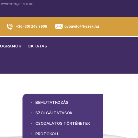
, GYOGYITO@KEZEK.HU
+36 (30) 248 7906
gyogyito@kezek.hu
ROGRAMOK
OKTATÁS
BEMUTATKOZÁS
SZOLGÁLTATÁSOK
CSODÁLATOS TÖRTÉNETEK
PROTOKOLL