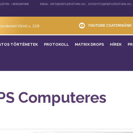
LEFON: +36302487906
EMAIL: INFO@HEFLERISTVAN.HU , GYOGYITO@HEFLERISTVAN.HU 
YOUTUBE CSATORNÁNK
Kecskemét Vízmű u. 22/8
ATOS TÖRTÉNETEK
PROTOKOLL
MATRIX DROPS
HÍREK
P
PS Computeres