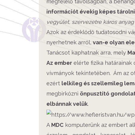
megfelelő távolságban, a behang
információt évekig képes tárolni
vegyület, szervezetre káros anyag 
Azok az érdeklődő tudatosodni vá
nyerhetnek arról,
van-e olyan el
Tanácsot kaphatnak arra, mely
Ma
Az ember
elérte fizika határainak 
vívmányok tekintetében. Ám az ot
ezért
lelkileg és szellemileg le
megbirkózni
önpusztító gondola
elbánnak velük
.
A
MDC
komputerünk az embert a