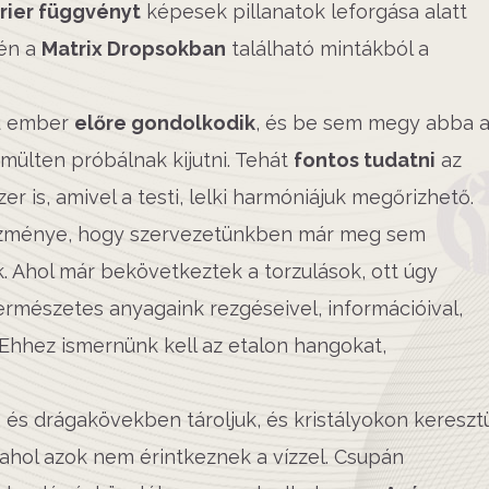
rier függvényt
képesek pillanatok leforgása alatt
tén a
Matrix Dropsokban
található mintákból a
ú ember
előre gondolkodik
, és be sem megy abba 
mülten próbálnak kijutni. Tehát
fontos tudatni
az
 is, amivel a testi, lelki harmóniájuk megőrizhető.
ezménye, hogy szervezetünkben már meg sem
. Ahol már bekövetkeztek a torzulások, ott úgy
természetes anyagaink rezgéseivel, információival,
Ehhez ismernünk kell az etalon hangokat,
 és drágakövekben tároljuk, és kristályokon kereszt
 ahol azok nem érintkeznek a vízzel. Csupán