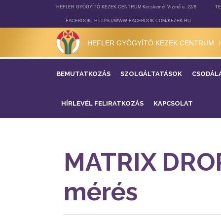
HEFLER GYÓGYÍTÓ KEZEK CENTRUM
Kecskemét Vízmű u. 22/8
TE
FACEBOOK:
HTTPS://WWW.FACEBOOK.COM/KEZEK.HU
HEFLER GYÓGYÍTÓ KEZEK CENTRUM
BEMUTATKOZÁS
SZOLGÁLTATÁSOK
CSODÁL
HÍRLEVÉL FELIRATKOZÁS
KAPCSOLAT
MATRIX DRO
mérés