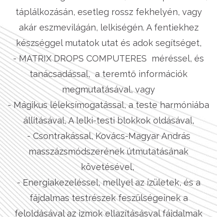
táplálkozásán, esetleg rossz fekhelyén, vagy
akár eszmevilágán, lelkiségén. A fentiekhez
készséggel mutatok utat és adok segítséget,
- MATRIX DROPS COMPUTERES méréssel, és
tanácsadással, a teremtő információk
megmutatásával, vagy
- Mágikus léleksímogatással, a teste harmóniába
állításával, A lelki-testi blokkok oldásával,
- Csontrakással, Kovács-Magyar András
masszázsmódszerének útmutatásának
követésével,
- Energiakezeléssel, mellyel az ízületek, és a
fájdalmas testrészek feszülségeinek a
feloldásával az izmok ellazításásval fájdalmak