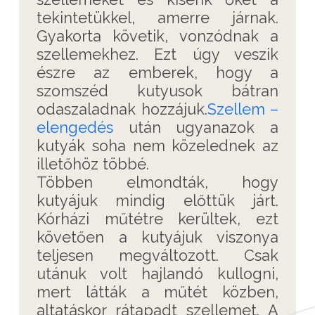
tekintetükkel, amerre járnak.
Gyakorta követik, vonzódnak a
szellemekhez. Ezt úgy veszik
észre az emberek, hogy a
szomszéd kutyusok bátran
odaszaladnak hozzájuk.
Szellem –
elengedés
után ugyanazok a
kutyák soha nem közelednek az
illetőhöz többé.
Többen elmondták, hogy
kutyájuk mindig előttük járt.
Kórházi műtétre kerültek, ezt
követően a kutyájuk viszonya
teljesen megváltozott. Csak
utánuk volt hajlandó kullogni,
mert látták a műtét közben,
altatáskor rátapadt szellemet. A