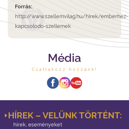
Forrás:
http://www.szellemvilag.hu/hirek/emberhez-
kapcsolodo-szellemek
Média
Csatlakozz hozzánk!
HÍREK – VELÜNK TÖRTÉNT:
hírek, eseményeket