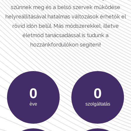
szünnek meg és a belső szervek működése
helyreállításával hatalmas változások érhetők el
rövid időn belül. Más módszerekkel, illetve
életmód tanácsadással is tudunk a
hozzánkfordulókon segíteni!
0
0
ève
szolgáltatás