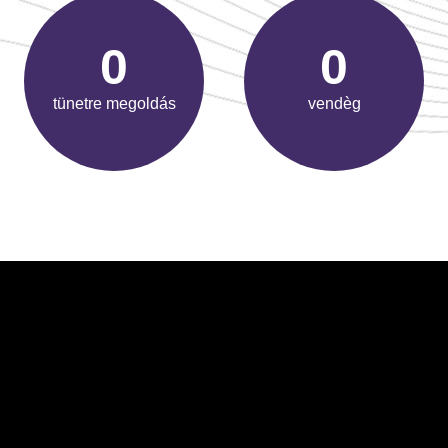
0
0
tünetre megoldás
vendèg