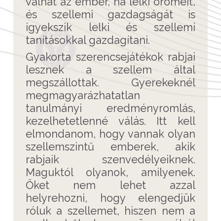
válhat az ember, ha lelki örömeit,
és szellemi gazdagságát is
igyekszik lelki és szellemi
tanításokkal gazdagítani.
Gyakorta szerencsejátékok rabjai
lesznek a szellem által
megszállottak. Gyerekeknél
megmagyarázhatatlan
tanulmányi eredményromlás,
kezelhetetlenné válás. Itt kell
elmondanom, hogy vannak olyan
szellemszintű emberek, akik
rabjaik szenvedélyeiknek.
Maguktól olyanok, amilyenek.
Őket nem lehet azzal
helyrehozni, hogy elengedjük
róluk a szellemet, hiszen nem a