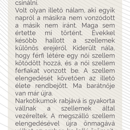
csinálni.
Volt olyan illető nálam, aki egyik
napról a másikra nem vonzódott
a másik nem iránt. Maga sem
értette mi történt. Évekkel
később hallott a szellemek
különös erejéről. Kiderült nála,
hogy férfi létére egy női szellem
kötődött hozzá, és a női szellem
férfiakat vonzott be. A szellem
elengedését követően az illető
élete rendbejött. Ma barátnője
van már újra.
Narkotikumok rabjává is gyakorta
vállnak a szellemek által
vezéreltek. A megszálló szellem
elengedésével újra önmagává