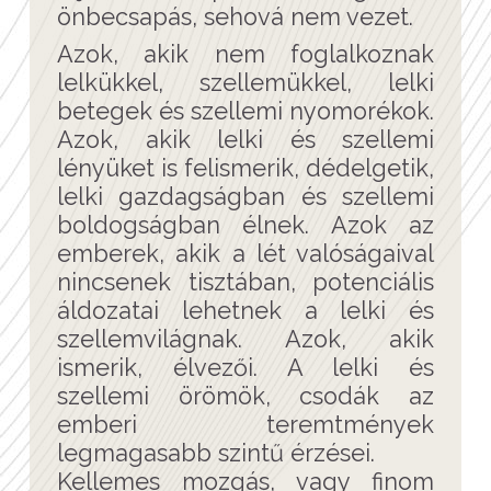
önbecsapás, sehová nem vezet.
Azok, akik nem foglalkoznak
lelkükkel, szellemükkel, lelki
betegek és szellemi nyomorékok.
Azok, akik lelki és szellemi
lényüket is felismerik, dédelgetik,
lelki gazdagságban és szellemi
boldogságban élnek. Azok az
emberek, akik a lét valóságaival
nincsenek tisztában, potenciális
áldozatai lehetnek a lelki és
szellemvilágnak. Azok, akik
ismerik, élvezői. A lelki és
szellemi örömök, csodák az
emberi teremtmények
legmagasabb szintű érzései.
Kellemes mozgás, vagy finom