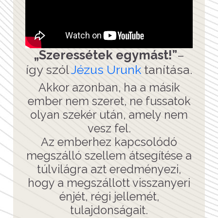
„Szeressétek egymást!”
–
így szól
Jézus Urunk
tanítása.
Akkor azonban, ha a másik
ember nem szeret, ne fussatok
olyan szekér után, amely nem
vesz fel.
Az emberhez kapcsolódó
megszálló szellem átsegítése a
túlvilágra azt eredményezi,
hogy a megszállott visszanyeri
énjét, régi jellemét,
tulajdonságait.