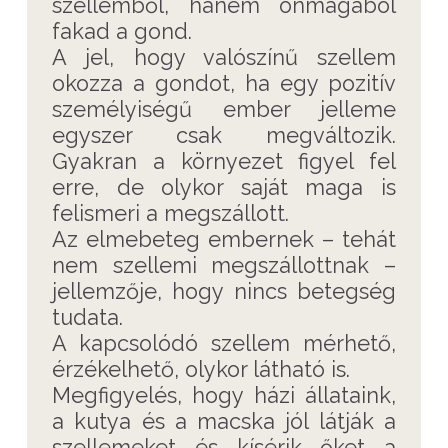
szellemből, hanem önmagából
fakad a gond.
A jel, hogy valószínű szellem
okozza a gondot, ha egy pozitív
személyiségű ember jelleme
egyszer csak megváltozik.
Gyakran a környezet figyel fel
erre, de olykor saját maga is
felismeri a megszállott.
Az elmebeteg embernek – tehát
nem szellemi megszállottnak –
jellemzője, hogy nincs betegség
tudata.
A kapcsolódó szellem mérhető,
érzékelhető, olykor látható is.
Megfigyelés, hogy házi állataink,
a kutya és a macska jól látják a
szellemeket és kísérik őket a