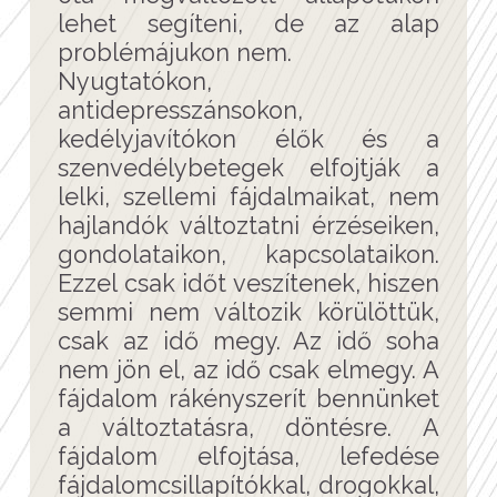
lehet segíteni, de az alap
problémájukon nem.
Nyugtatókon,
antidepresszánsokon,
kedélyjavítókon élők és a
szenvedélybetegek elfojtják a
lelki, szellemi fájdalmaikat, nem
hajlandók változtatni érzéseiken,
gondolataikon, kapcsolataikon.
Ezzel csak időt veszítenek, hiszen
semmi nem változik körülöttük,
csak az idő megy. Az idő soha
nem jön el, az idő csak elmegy. A
fájdalom rákényszerít bennünket
a változtatásra, döntésre. A
fájdalom elfojtása, lefedése
fájdalomcsillapítókkal, drogokkal,