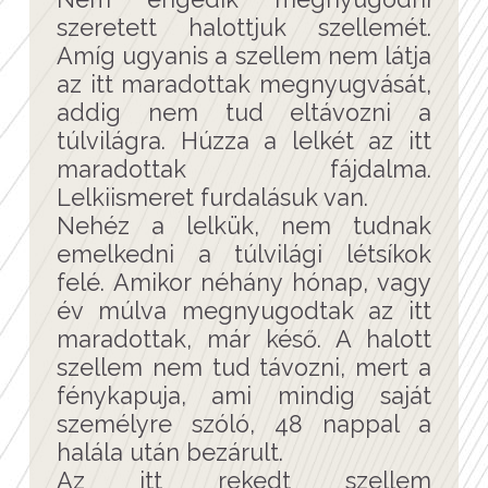
szeretett halottjuk szellemét.
Amíg ugyanis a szellem nem látja
az itt maradottak megnyugvását,
addig nem tud eltávozni a
túlvilágra. Húzza a lelkét az itt
maradottak fájdalma.
Lelkiismeret furdalásuk van.
Nehéz a lelkük, nem tudnak
emelkedni a túlvilági létsíkok
felé. Amikor néhány hónap, vagy
év múlva megnyugodtak az itt
maradottak, már késő. A halott
szellem nem tud távozni, mert a
fénykapuja, ami mindig saját
személyre szóló, 48 nappal a
halála után bezárult.
Az itt rekedt szellem