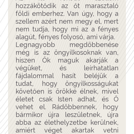
hozzákötődik az őt marasztaló
földi emberhez. Van úgy, hogy a
szellem azért nem megy el, mert
nem tudja, hogy mi az a fényes
alagút, fényes folyosó, ami várja.
Legnagyobb megdöbbenése
még is az öngyilkosoknak van,
hiszen Ők maguk akarják a
végüket, és leírhatatlan
fájdalommal hasít beléjük a
tudat, hogy öngyilkosságukat
követően is örökké élnek, mivel
életet csak Isten adhat, és Ő
vehet el. Rádöbbennek, hogy
bármikor újra leszületnek, újra
abba az élethelyzetbe kerülnek,
amiért véget akartak vetni