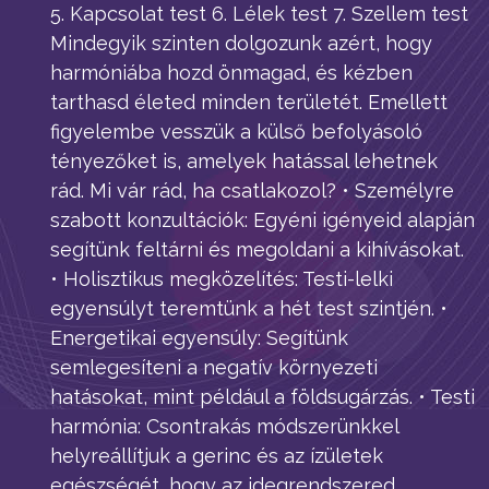
5. Kapcsolat test 6. Lélek test 7. Szellem test
Mindegyik szinten dolgozunk azért, hogy
harmóniába hozd önmagad, és kézben
tarthasd életed minden területét. Emellett
figyelembe vesszük a külső befolyásoló
tényezőket is, amelyek hatással lehetnek
rád. Mi vár rád, ha csatlakozol? • Személyre
szabott konzultációk: Egyéni igényeid alapján
segítünk feltárni és megoldani a kihívásokat.
• Holisztikus megközelítés: Testi-lelki
egyensúlyt teremtünk a hét test szintjén. •
Energetikai egyensúly: Segítünk
semlegesíteni a negatív környezeti
hatásokat, mint például a földsugárzás. • Testi
harmónia: Csontrakás módszerünkkel
helyreállítjuk a gerinc és az ízületek
egészségét, hogy az idegrendszered