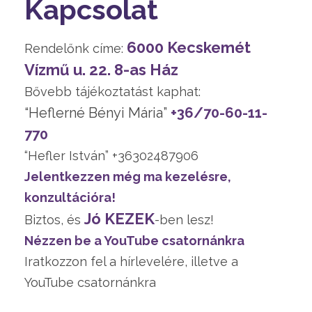
Kapcsolat
6000 Kecskemét
Rendelőnk címe:
Vízmű u. 22. 8-as Ház
Bővebb tájékoztatást kaphat:
“Heflerné Bényi Mária”
+36/70-60-11-
770
“Hefler István” +36302487906
Jelentkezzen még ma kezelésre,
konzultációra!
Jó KEZEK
Biztos, és
-ben lesz!
Nézzen be a YouTube csatornánkra
Iratkozzon fel a hírlevelére, illetve a
YouTube csatornánkra