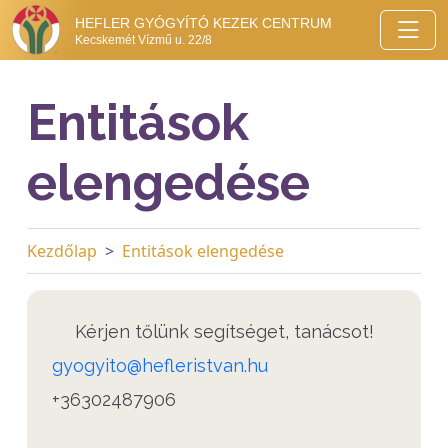
HEFLER GYÓGYÍTÓ KEZEK CENTRUM
Kecskemét Vízmű u. 22/8
Entitások
elengedése
Kezdőlap
Entitások elengedése
Kérjen tőlünk segítséget, tanácsot!
gyogyito@hefleristvan.hu
+36302487906