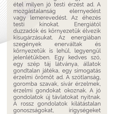
étel milyen jó testi érzést ad. A
mozgástalanság elernyedést
vagy lemerevedést. Az éhezés
testi kínokat. Energiától
duzzadók és környezetük élvezik
kisugárzásukat. Az energiában
szegények enerváltak és
környezetük is lehűl, legyengül
jelenlétükben. Egy kedves szó,
egy szép táj látványa, állatok
gondtalan játéka, egy simogatás
érzelmi örömöt ad. A szótlanság,
goromba szavak, sivár érzelmek,
érzelmi gondokat okoznak. A jó
gondolatok új távlatokat nyitnak.
A rossz gondolatok kilátástalan
gonoszságokat, irigységeket